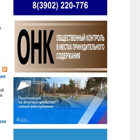
я.
ия
ой
на
ции