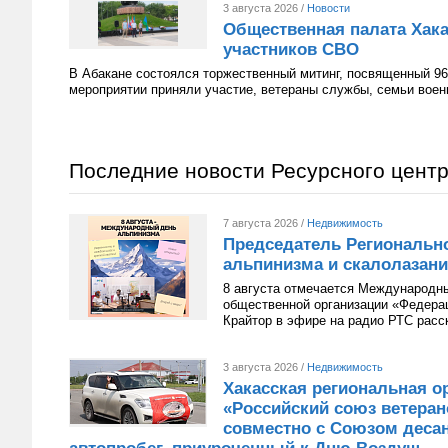
3 августа 2026 /
Новости
Общественная палата Хака
участников СВО
В Абакане состоялся торжественный митинг, посвященный 96
мероприятии приняли участие, ветераны службы, семьи вое
Последние новости Ресурсного цент
7 августа 2026 /
Недвижимость
Председатель Региональн
альпинизма и скалолазани
8 августа отмечается Международн
общественной организации «Федера
Крайтор в эфире на радио РТС расс
3 августа 2026 /
Недвижимость
Хакасская региональная о
«Российский союз ветера
совместно с Союзом десан