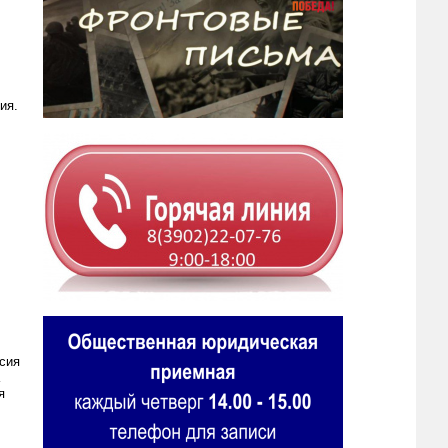
ия.
сия
я