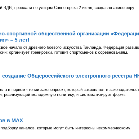
й ВДВ, проехали по улицам Саяногорска 2 июля, создавая атмосферу
но-спортивной общественной организации «Федерац
я» – 5 лет!
 свое начало от древнего боевого искусства Таиланда. Федерация развив
асии: организует тренировки, готовит спортсменов к соревнованиям.
: создание Общероссийского электронного реестра Н
ла в первом чтении законопроект, который закрепляет в законодательс
ии, реализующей молодёжную политику, и систематизирует формы
ов в МАХ
подборку каналов, которые могут быть интересны некоммерческому