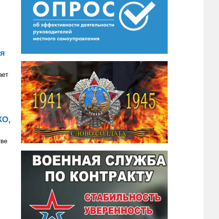
ия
ает
КО,
тве