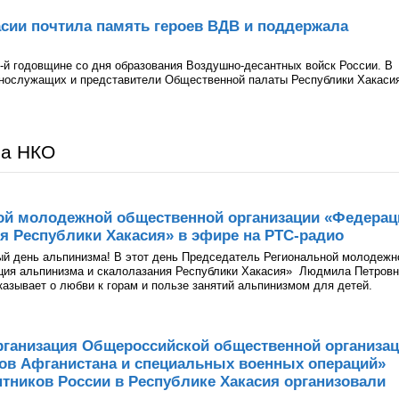
сии почтила память героев ВДВ и поддержала
-й годовщине со дня образования Воздушно-десантных войск России. В
ннослужащих и представители Общественной палаты Республики Хакаси
ра НКО
ой молодежной общественной организации «Федерац
я Республики Хакасия» в эфире на РТС-радио
ый день альпинизма! В этот день Председатель Региональной молодежн
ция альпинизма и скалолазания Республики Хакасия» Людмила Петров
казывает о любви к горам и пользе занятий альпинизмом для детей.
рганизация Общероссийской общественной организа
нов Афганистана и специальных военных операций»
тников России в Республике Хакасия организовали