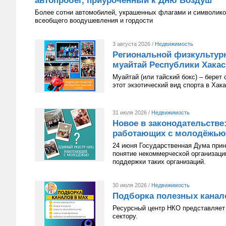
автопробег, приуроченный к Дню Воздуш
Более сотни автомобилей, украшенных флагами и символико
всеобщего воодушевления и гордости
3 августа 2026 /
Недвижимость
Региональной физкультур
муайтай Республики Хакаси
Муайтай (или тайский бокс) – берет
этот экзотический вид спорта в Хак
31 июля 2026 /
Недвижимость
Новое в законодательстве
работающих с молодёжью
24 июня Государственная Дума приня
понятие некоммерческой организац
поддержки таких организаций.
30 июля 2026 /
Недвижимость
Подборка полезных канал
Ресурсный центр НКО представляет 
сектору.