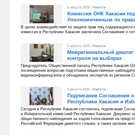
6 августа 2026 /
Новости
Комиссия ОНК Хакасии под
Уполномоченным по права
В целях взаимодействия по защите прав лиц содержащихся 
комиссия в Республике Хакасия заключила Соглашение о сот
5 августа 2026 /
Новости
Межрегиональный диалог:
контроля на выборах
Председатель Общественной палаты Республики Хакасия Оль
посвященном вопросам подготовки общественных наблюдате
видеоконференцсвязи и объединила экспертов из регионов С
5 августа 2026 /
Новости
Подписание Соглашения о
Республики Хакасия и Изб
Сегодня в Республике Хакасия состоялось подписание Согл
и Избирательной комиссией Республики Хакасия. Документ з
общественного наблюдения за ходом голосования на предст
Российской Федерации девятого созыва, а также органов мес