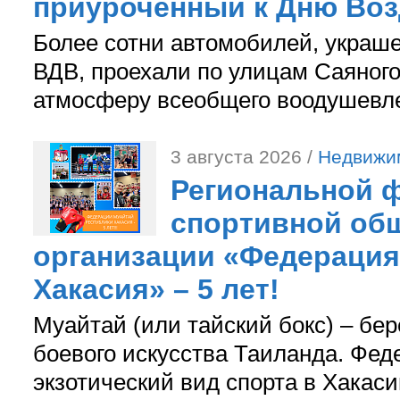
приуроченный к Дню Во
Более сотни автомобилей, украш
ВДВ, проехали по улицам Саяного
атмосферу всеобщего воодушевле
3 августа 2026 /
Недвижи
Региональной ф
спортивной об
организации «Федерация
Хакасия» – 5 лет!
Муайтай (или тайский бокс) – бер
боевого искусства Таиланда. Фед
экзотический вид спорта в Хакаси