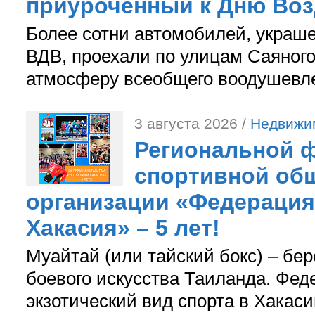
приуроченный к Дню Во
Более сотни автомобилей, украш
ВДВ, проехали по улицам Саяного
атмосферу всеобщего воодушевле
3 августа 2026 /
Недвижи
Региональной ф
спортивной об
организации «Федерация
Хакасия» – 5 лет!
Муайтай (или тайский бокс) – бер
боевого искусства Таиланда. Фед
экзотический вид спорта в Хакаси