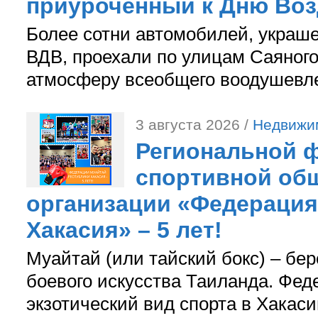
приуроченный к Дню Во
Более сотни автомобилей, украш
ВДВ, проехали по улицам Саяного
атмосферу всеобщего воодушевле
3 августа 2026 /
Недвижи
Региональной ф
спортивной об
организации «Федерация
Хакасия» – 5 лет!
Муайтай (или тайский бокс) – бер
боевого искусства Таиланда. Фед
экзотический вид спорта в Хакаси