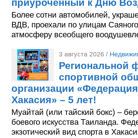
приуроченный к Дню Во
Более сотни автомобилей, украш
ВДВ, проехали по улицам Саяного
атмосферу всеобщего воодушевле
3 августа 2026 /
Недвижи
Региональной ф
спортивной об
организации «Федерация
Хакасия» – 5 лет!
Муайтай (или тайский бокс) – бер
боевого искусства Таиланда. Фед
экзотический вид спорта в Хакаси