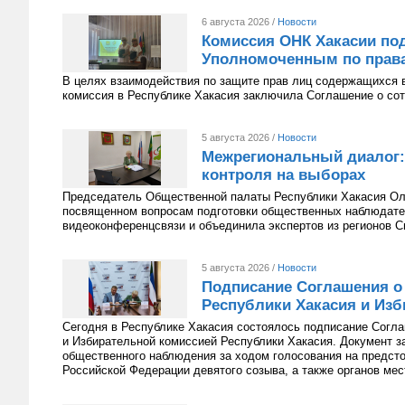
6 августа 2026 /
Новости
Комиссия ОНК Хакасии под
Уполномоченным по права
В целях взаимодействия по защите прав лиц содержащихся 
комиссия в Республике Хакасия заключила Соглашение о сот
5 августа 2026 /
Новости
Межрегиональный диалог:
контроля на выборах
Председатель Общественной палаты Республики Хакасия Оль
посвященном вопросам подготовки общественных наблюдате
видеоконференцсвязи и объединила экспертов из регионов С
5 августа 2026 /
Новости
Подписание Соглашения о
Республики Хакасия и Изб
Сегодня в Республике Хакасия состоялось подписание Согл
и Избирательной комиссией Республики Хакасия. Документ з
общественного наблюдения за ходом голосования на предст
Российской Федерации девятого созыва, а также органов мес