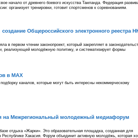
 свое начало от древнего боевого искусства Таиланда. Федерация развив
асии: организует тренировки, готовит спортсменов к соревнованиям.
: создание Общероссийского электронного реестра Н
ла в первом чтении законопроект, который закрепляет в законодательс
ии, реализующей молодёжную политику, и систематизирует формы
ов в МАХ
подборку каналов, которые могут быть интересны некоммерческому
ия на Межрегиональный молодежный медиафорум
а базе отдыха «Жарки». Это образовательная площадка, созданная для
 Республике Хакасия. Форум объединит активную молодёжь, которая хо