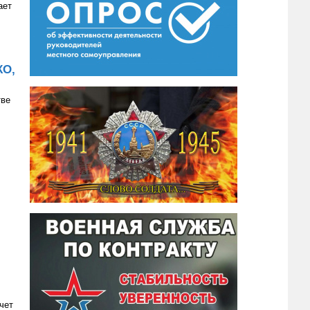
ает
КО,
тве
чет