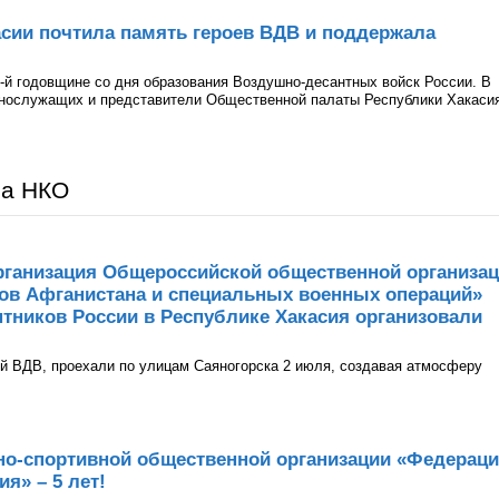
сии почтила память героев ВДВ и поддержала
-й годовщине со дня образования Воздушно-десантных войск России. В
ннослужащих и представители Общественной палаты Республики Хакаси
ра НКО
рганизация Общероссийской общественной организа
нов Афганистана и специальных военных операций»
тников России в Республике Хакасия организовали
й ВДВ, проехали по улицам Саяногорска 2 июля, создавая атмосферу
но-спортивной общественной организации «Федерац
я» – 5 лет!