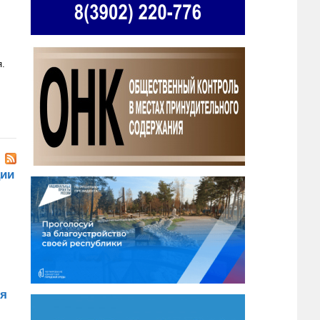
я.
ции
ия