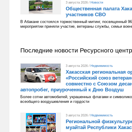
3 августа 2026 /
Новости
Общественная палата Хака
участников СВО
В Абакане состоялся торжественный митинг, посвященный 96
мероприятии приняли участие, ветераны службы, семьи вое
Последние новости Ресурсного цент
3 августа 2026 /
Недвижимость
Хакасская региональная о
«Российский союз ветера
совместно с Союзом десан
автопробег, приуроченный к Дню Воздуш
Более сотни автомобилей, украшенных флагами и символико
всеобщего воодушевления и гордости
3 августа 2026 /
Недвижимость
Региональной физкультур
муайтай Республики Хакаси