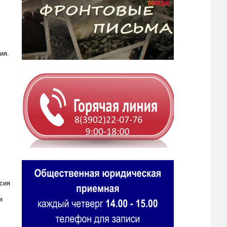
ия.
сия
я