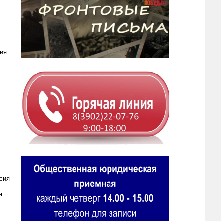
ия.
сия
я