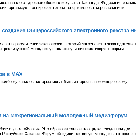
 свое начало от древнего боевого искусства Таиланда. Федерация развив
асии: организует тренировки, готовит спортсменов к соревнованиям.
: создание Общероссийского электронного реестра Н
ла в первом чтении законопроект, который закрепляет в законодательс
ии, реализующей молодёжную политику, и систематизирует формы
ов в МАХ
подборку каналов, которые могут быть интересны некоммерческому
ия на Межрегиональный молодежный медиафорум
а базе отдыха «Жарки». Это образовательная площадка, созданная для
 Республике Хакасия. Форум объединит активную молодёжь, которая хо