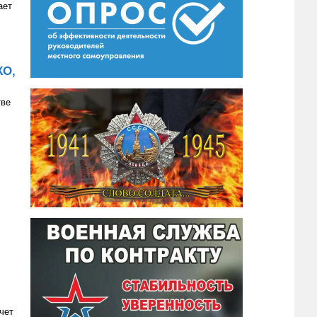
ает
КО,
тве
чет