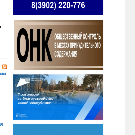
я.
ции
ия