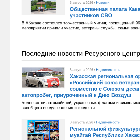
3 августа 2026 /
Новости
Общественная палата Хака
участников СВО
В Абакане состоялся торжественный митинг, посвященный 96
мероприятии приняли участие, ветераны службы, семьи вое
Последние новости Ресурсного цент
3 августа 2026 /
Недвижимость
Хакасская региональная о
«Российский союз ветера
совместно с Союзом десан
автопробег, приуроченный к Дню Воздуш
Более сотни автомобилей, украшенных флагами и символико
всеобщего воодушевления и гордости
3 августа 2026 /
Недвижимость
Региональной физкультур
муайтай Республики Хакаси