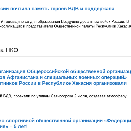
сии почтила память героев ВДВ и поддержала
-й годовщине со дня образования Воздушно-десантных войск России. В
ннослужащих и представители Общественной палаты Республики Хакаси
ра НКО
рганизация Общероссийской общественной организа
нов Афганистана и специальных военных операций»
тников России в Республике Хакасия организовали
й ВДВ, проехали по улицам Саяногорска 2 июля, создавая атмосферу
но-спортивной общественной организации «Федерац
я» – 5 лет!