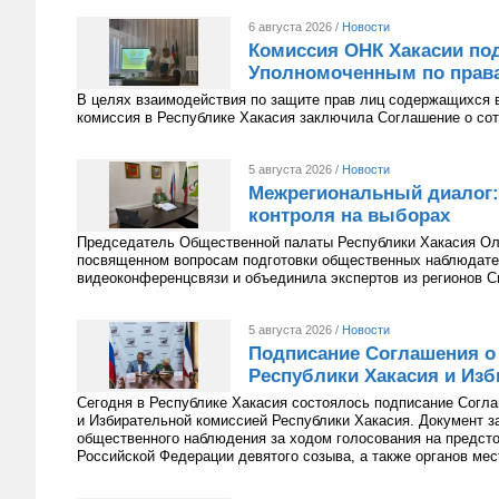
6 августа 2026 /
Новости
Комиссия ОНК Хакасии под
Уполномоченным по права
В целях взаимодействия по защите прав лиц содержащихся 
комиссия в Республике Хакасия заключила Соглашение о сот
5 августа 2026 /
Новости
Межрегиональный диалог:
контроля на выборах
Председатель Общественной палаты Республики Хакасия Оль
посвященном вопросам подготовки общественных наблюдате
видеоконференцсвязи и объединила экспертов из регионов С
5 августа 2026 /
Новости
Подписание Соглашения о
Республики Хакасия и Изб
Сегодня в Республике Хакасия состоялось подписание Согл
и Избирательной комиссией Республики Хакасия. Документ з
общественного наблюдения за ходом голосования на предст
Российской Федерации девятого созыва, а также органов мес