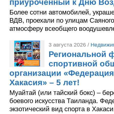
приуроченный к Дню Во
Более сотни автомобилей, украш
ВДВ, проехали по улицам Саяного
атмосферу всеобщего воодушевле
3 августа 2026 /
Недвижи
Региональной ф
спортивной об
организации «Федерация
Хакасия» – 5 лет!
Муайтай (или тайский бокс) – бер
боевого искусства Таиланда. Фед
экзотический вид спорта в Хакаси