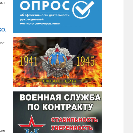
ает
КО,
тве
чет