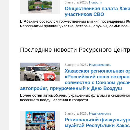
3 августа 2026 /
Новости
Общественная палата Хака
участников СВО
В Абакане состоялся торжественный митинг, посвященный 96
мероприятии приняли участие, ветераны службы, семьи вое
Последние новости Ресурсного цент
3 августа 2026 /
Недвижимость
Хакасская региональная о
«Российский союз ветера
совместно с Союзом десан
автопробег, приуроченный к Дню Воздуш
Более сотни автомобилей, украшенных флагами и символико
всеобщего воодушевления и гордости
3 августа 2026 /
Недвижимость
Региональной физкультур
муайтай Республики Хакаси