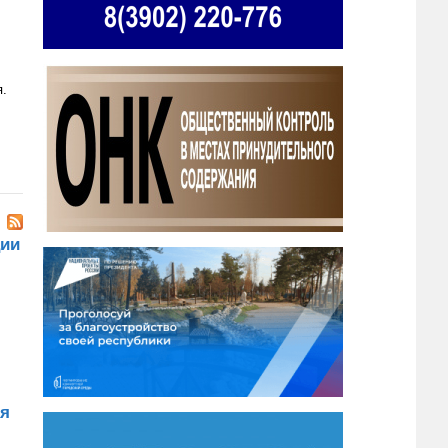
я.
ции
ия