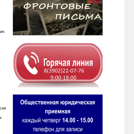
ия.
сия
я