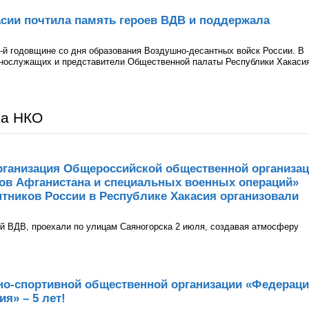
сии почтила память героев ВДВ и поддержала
-й годовщине со дня образования Воздушно-десантных войск России. В
ннослужащих и представители Общественной палаты Республики Хакаси
ра НКО
рганизация Общероссийской общественной организа
нов Афганистана и специальных военных операций»
тников России в Республике Хакасия организовали
й ВДВ, проехали по улицам Саяногорска 2 июля, создавая атмосферу
но-спортивной общественной организации «Федерац
я» – 5 лет!