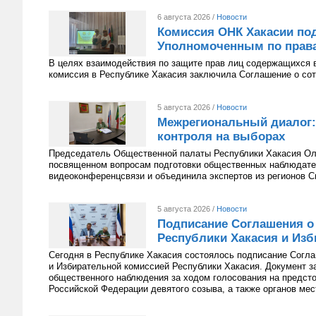
6 августа 2026 /
Новости
Комиссия ОНК Хакасии под
Уполномоченным по права
В целях взаимодействия по защите прав лиц содержащихся 
комиссия в Республике Хакасия заключила Соглашение о сот
5 августа 2026 /
Новости
Межрегиональный диалог:
контроля на выборах
Председатель Общественной палаты Республики Хакасия Оль
посвященном вопросам подготовки общественных наблюдате
видеоконференцсвязи и объединила экспертов из регионов С
5 августа 2026 /
Новости
Подписание Соглашения о
Республики Хакасия и Изб
Сегодня в Республике Хакасия состоялось подписание Согл
и Избирательной комиссией Республики Хакасия. Документ з
общественного наблюдения за ходом голосования на предст
Российской Федерации девятого созыва, а также органов мес