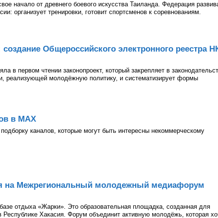
 свое начало от древнего боевого искусства Таиланда. Федерация развив
асии: организует тренировки, готовит спортсменов к соревнованиям.
: создание Общероссийского электронного реестра Н
ла в первом чтении законопроект, который закрепляет в законодательс
ии, реализующей молодёжную политику, и систематизирует формы
ов в МАХ
подборку каналов, которые могут быть интересны некоммерческому
ия на Межрегиональный молодежный медиафорум
а базе отдыха «Жарки». Это образовательная площадка, созданная для
 Республике Хакасия. Форум объединит активную молодёжь, которая хо